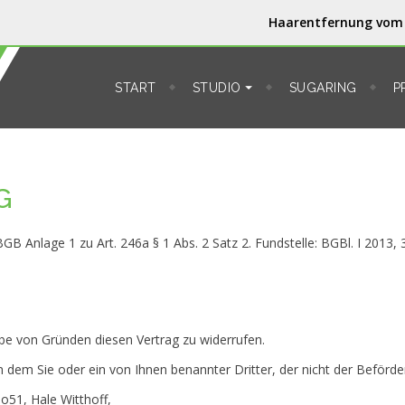
Haarentfernung vom 
START
STUDIO ⏷
SUGARING
P
G
GBGB Anlage 1 zu Art. 246a § 1 Abs. 2 Satz 2. Fundstelle: BGBl. I 2013,
be von Gründen diesen Vertrag zu widerrufen.
n dem Sie oder ein von Ihnen benannter Dritter, der nicht der Beförd
o51, Hale Witthoff,