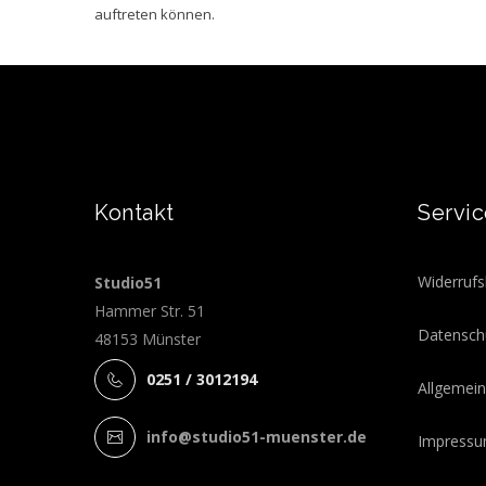
auftreten können.
Kontakt
Servi
Widerru
Studio51
Hammer Str. 51
Datensc
48153 Münster
0251 / 3012194
Allgeme
info@studio51-muenster.de
Impressu