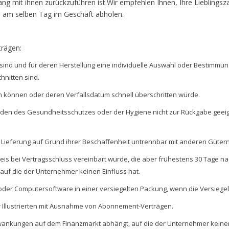
 mit ihnen zurückzuführen ist.Wir empfehlen Ihnen, Ihre Lieblings
h am selben Tag im Geschäft abholen.
trägen:
t sind und für deren Herstellung eine individuelle Auswahl oder Bestimmu
hnitten sind.
n können oder deren Verfallsdatum schnell überschritten würde.
ünden des Gesundheitsschutzes oder der Hygiene nicht zur Rückgabe geeig
 Lieferung auf Grund ihrer Beschaffenheit untrennbar mit anderen Güter
reis bei Vertragsschluss vereinbart wurde, die aber frühestens 30 Tage 
uf die der Unternehmer keinen Einfluss hat.
der Computersoftware in einer versiegelten Packung, wenn die Versiegel
er Illustrierten mit Ausnahme von Abonnement-Verträgen.
wankungen auf dem Finanzmarkt abhängt, auf die der Unternehmer keinen E