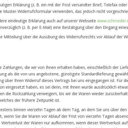
igen Erklärung (z. B. ein mit der Post versandter Brief, Telefax oder 
te Muster-Widerrufsformular verwenden, das jedoch nicht vorgeschrieb
ere eindeutige Erklärung auch auf unserer Webseite
www.schroeder.
verzüglich (z. B. per E-Mail) eine Bestätigung über den Eingang eines
die Mitteilung über die Ausübung des Widerrufsrechts vor Ablauf der Wi
e Zahlungen, die wir von Ihnen erhalten haben, einschließlich der Lie
erung als die von uns angebotene, günstigste Standardlieferung gewäh
g über Ihren Widerruf dieses Vertrags bei uns eingegangen ist. Für 
ion eingesetzt haben, es sei denn, mit Ihnen wurde ausdrücklich etwa
en die Rückzahlung verweigern, bis wir die Waren wieder zurückerhal
lches der frühere Zeitpunkt ist.
testens binnen vierzehn Tagen ab dem Tag, an dem Sie uns über den W
t, wenn Sie die Waren vor Ablauf der Frist von vierzehn Tagen absend
Wertverlust der Waren nur aufkommen, wenn dieser Wertverlust auf 